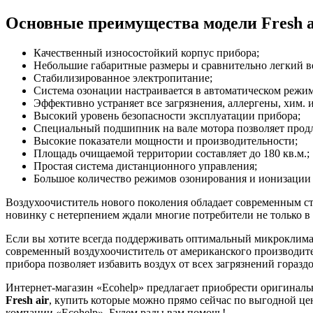
Основные преимущества модели
Fresh 
Качественный износостойкий корпус прибора;
Небольшие габаритные размеры и сравнительно легкий в
Стабилизированное электропитание;
Система озонации настраивается в автоматическом режим
Эффективно устраняет все загрязнения, аллергены, хим. 
Высокий уровень безопасности эксплуатации прибора;
Специальный подшипник на вале мотора позволяет продл
Высокие показатели мощности и производительности;
Площадь очищаемой территории составляет до 180 кв.м.;
Простая система дистанционного управления;
Большое количество режимов озонирования и ионизации в
Воздухоочиститель нового поколения обладает современным ст
новинку с нетерпением ждали многие потребители не только в 
Если вы хотите всегда поддерживать оптимальный микроклимат
современный воздухоочиститель от американского производите
прибора позволяет избавить воздух от всех загрязнений гораз
Интернет-магазин «Ecohelp» предлагает приобрести оригиналь
Fresh air
, купить которые можно прямо сейчас по выгодной це
компании «Ecohelp». Будем рады вам помочь!