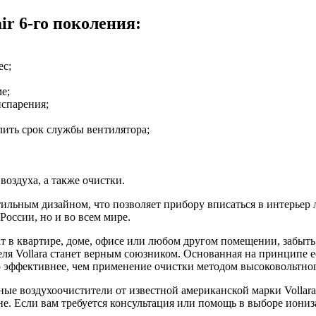
air 6-го поколения:
ес;
е;
испарения;
ить срок службы вентилятора;
оздуха, а также очистки.
ильным дизайном, что позволяет прибору вписаться в интерьер
России, но и во всем мире.
 в квартире, доме, офисе или любом другом помещении, забыть
ля Vollara станет верным союзником. Основанная на принципе 
до эффективнее, чем применение очистки методом высоковольтног
ные воздухоочистители от известной американской марки Volla
не. Если вам требуется консультация или помощь в выборе иониз